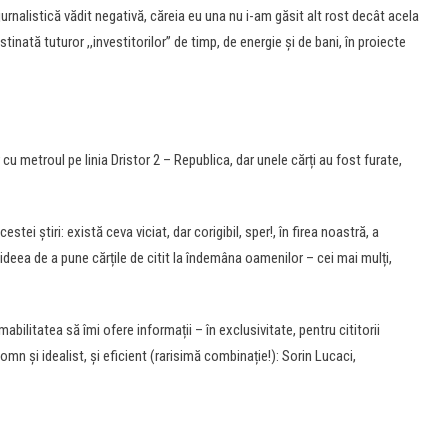
 jurnalistică vădit negativă, căreia eu una nu i-am găsit alt rost decât acela
tinată tuturor ,,investitorilor” de timp, de energie și de bani, în proiecte
 cu metroul pe linia Dristor 2 – Republica, dar unele cărți au fost furate,
tei știri: există ceva viciat, dar corigibil, sper!, în firea noastră, a
deea de a pune cărțile de citit la îndemâna oamenilor – cei mai mulți,
bilitatea să îmi ofere informații – în exclusivitate, pentru cititorii
 și idealist, și eficient (rarisimă combinație!): Sorin Lucaci,