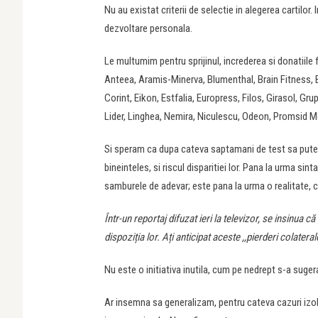
Nu au existat criterii de selectie in alegerea cartilor. I
dezvoltare personala.
Le multumim pentru sprijinul, increderea si donatiile 
Anteea, Aramis-Minerva, Blumenthal, Brain Fitness, 
Corint, Eikon, Estfalia, Europress, Filos, Girasol, Gr
Lider, Linghea, Nemira, Niculescu, Odeon, Promsid Media
Si speram ca dupa cateva saptamani de test sa putem 
bineinteles, si riscul disparitiei lor. Pana la urma sin
samburele de adevar; este pana la urma o realitate, cr
Într-un reportaj difuzat ieri la televizor, se insinua că
dispoziția lor. Ați anticipat aceste ,,pierderi colater
Nu este o initiativa inutila, cum pe nedrept s-a sugera
Ar insemna sa generalizam, pentru cateva cazuri izol