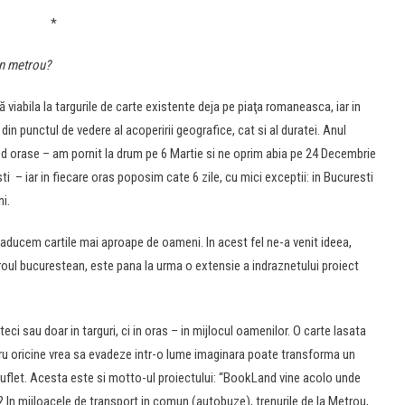
*
in metrou?
 viabila la targurile de carte existente deja pe piaţa romaneasca, iar in
in punctul de vedere al acoperirii geografice, cat si al duratei. Anul
 orase – am pornit la drum pe 6 Martie si ne oprim abia pe 24 Decembrie
i – iar in fiecare oras poposim cate 6 zile, cu mici exceptii: in Bucuresti
i.
 aducem cartile mai aproape de oameni. In acest fel ne-a venit ideea,
roul bucurestean, este pana la urma o extensie a indraznetului proiect
oteci sau doar in targuri, ci in oras – in mijlocul oamenilor. O carte lasata
ru oricine vrea sa evadeze intr-o lume imaginara poate transforma un
i suflet. Acesta este si motto-ul proiectului: “BookLand vine acolo unde
 In mijloacele de transport in comun (autobuze), trenurile de la Metrou,