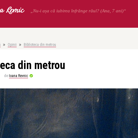
a Revnic
„Nu-i așa că iubirea înfrânge răul? (Ana, 7 ani)“
ă
Opinii
Biblioteca din metrou
teca din metrou
de
Ioana Revnic