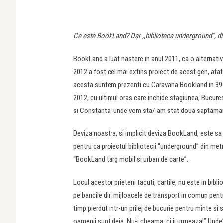
Ce este BookLand? Dar ,,biblioteca underground”, d
BookLand a luat nastere in anul 2011, ca o alternativă
2012 a fost cel mai extins proiect de acest gen, atat d
acesta suntem prezenti cu Caravana Bookland in 39 d
2012, cu ultimul oras care inchide stagiunea, Bucurest
si Constanta, unde vom sta/ am stat doua saptaman
Deviza noastra, si implicit deviza BookLand, este sa
pentru ca proiectul bibliotecii “underground” din met
“BookLand targ mobil si urban de carte”.
Locul acestor prieteni tacuti, cartile, nu este in bibli
pe bancile din mijloacele de transport in comun pent
timp pierdut intr-un prilej de bucurie pentru minte s
oamenii sunt deja. Nu-i cheama, ci ii urmeaza!” Unde?