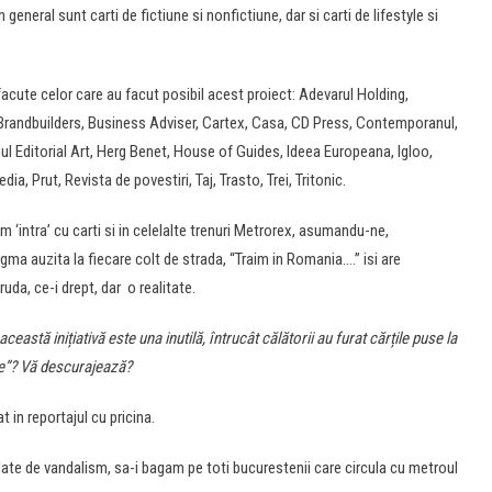
n general sunt carti de fictiune si nonfictiune, dar si carti de lifestyle si
facute celor care au facut posibil acest proiect: Adevarul Holding,
Brandbuilders, Business Adviser, Cartex, Casa, CD Press, Contemporanul,
upul Editorial Art, Herg Benet, House of Guides, Ideea Europeana, Igloo,
, Prut, Revista de povestiri, Taj, Trasto, Trei, Tritonic.
‘intra’ cu carti si in celelalte trenuri Metrorex, asumandu-ne,
tagma auzita la fiecare colt de strada, “Traim in Romania….” isi are
uda, ce-i drept, dar o realitate.
 această inițiativă este una inutilă, întrucât călătorii au furat cărțile puse la
ale”? Vă descurajează?
t in reportajul cu pricina.
ate de vandalism, sa-i bagam pe toti bucurestenii care circula cu metroul