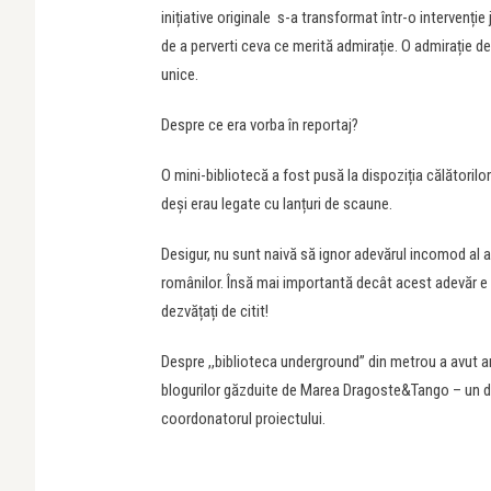
inițiative originale s-a transformat într-o intervenție
de a perverti ceva ce merită admirație. O admirație des
unice.
Despre ce era vorba în reportaj?
O mini-bibliotecă a fost pusă la dispoziția călătorilor
deși erau legate cu lanțuri de scaune.
Desigur, nu sunt naivă să ignor adevărul incomod al aces
românilor. Însă mai importantă decât acest adevăr e i
dezvățați de citit!
Despre ,,biblioteca underground” din metrou a avut ama
blogurilor găzduite de Marea Dragoste&Tango – un domn
coordonatorul proiectului.