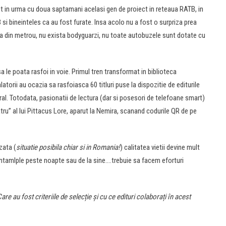
t in urma cu doua saptamani acelasi gen de proiect in reteaua RATB, in
si bineinteles ca au fost furate. Insa acolo nu a fost o surpriza prea
ea din metrou, nu exista bodyguarzi, nu toate autobuzele sunt dotate cu
 le poata rasfoi in voie. Primul tren transformat in biblioteca
alatorii au ocazia sa rasfoiasca 60 titluri puse la dispozitie de editurile
ral. Totodata, pasionatii de lectura (dar si posesori de telefoane smart)
ru” al lui Pittacus Lore, aparut la Nemira, scanand codurile QR de pe
zata (
situatie posibila chiar si in Romania!
) calitatea vietii devine mult
ntamlple peste noapte sau de la sine.…trebuie sa facem eforturi
are au fost criteriile de selecție și cu ce edituri colaborați în acest