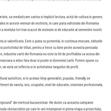
ate, sa mediatizam cartea si implicit lectura, actul de cultura in genere,
les in aceste vremuri de restriste, in care piata editoriala din Romania
 a nivelului tot mai scazut de instruire si de educatie al semenilor nostri.
a si valorificata. Este o piata cu potential, in continua miscare, editurile
si portofoliul de titluri, pentru a trece cu bine peste aceasta perioada
te, industria cartii din Romania nu este la fel de profitabila ca aceea din
 financiara a atins fara doar si poate si domeniul cartii. Putem spune cu
iar asta se reflecta si in activitatea targurilor de profil.
tural autohton, si in acelasi timp generalist, popular,
friendly,
se
iferent de varsta, sex, ocupatie, nivel de educatie, orientare profesionala,
underground” din metroul bucurestean. Ne dorim ca aceasta campanie
n ciuda obstacolelor pe care le-am intampinat in prima etapa a proiectului
,