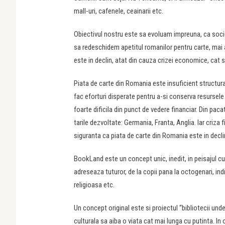
mall-uri, cafenele, ceainarii etc.
Obiectivul nostru este sa evoluam impreuna, ca societ
sa redeschidem apetitul romanilor pentru carte, mai a
este in declin, atat din cauza crizei economice, cat si
Piata de carte din Romania este insuficient structurat
fac eforturi disperate pentru a-si conserva resursele 
foarte dificila din punct de vedere financiar. Din paca
tarile dezvoltate: Germania, Franta, Anglia. Iar criza
siguranta ca piata de carte din Romania este in declin, 
BookLand este un concept unic, inedit, in peisajul cul
adreseaza tuturor, de la copii pana la octogenari, ind
religioasa etc.
Un concept original este si proiectul “bibliotecii 
culturala sa aiba o viata cat mai lunga cu putinta. I