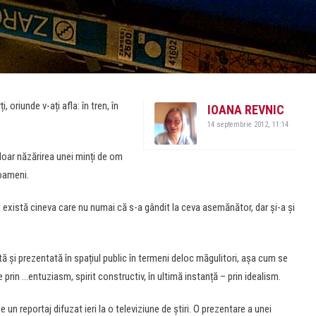
, oriunde v-ați afla: în tren, în
IOANA REVNIC
14 septembrie 2012, 11:14
doar năzărirea unei minți de om
 oameni.
 există cineva care nu numai că s-a gândit la ceva asemănător, dar și-a și
ată și prezentată în spațiul public în termeni deloc măgulitori, așa cum se
 prin …entuziasm, spirit constructiv, în ultimă instanță – prin idealism.
un reportaj difuzat ieri la o televiziune de știri. O prezentare a unei