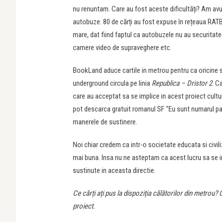
nu renuntam. Care au fost aceste dificultăți? Am avu
autobuze. 80 de cărți au fost expuse în rețeaua RATB 
mare, dat fiind faptul ca autobuzele nu au securitat
camere video de supraveghere etc.
BookLand aduce cartile in metrou pentru ca oricine sa
underground circula pe linia
Republica – Dristor 2
. C
care au acceptat sa se implice in acest proiect cultu
pot descarca gratuit romanul SF “Eu sunt numarul pat
manerele de sustinere.
Noi chiar credem ca intr-o societate educata si civili
mai buna. Insa nu ne asteptam ca acest lucru sa se i
sustinute in aceasta directie.
Ce cărți ați pus la dispoziția călătorilor din metrou? C
proiect.