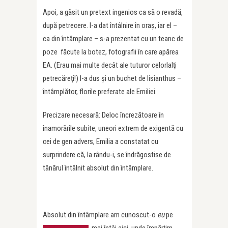
Apoi, a găsit un pretext ingenios ca să o revadă,
după petrecere. I-a dat întâlnire în oraş, iar el –
ca din întâmplare – s-a prezentat cu un teanc de
poze făcute la botez, fotografii în care apărea
EA. (Erau mai multe decât ale tuturor celorlalţi
petrecăreţi!) I-a dus şi un buchet de lisianthus –
întâmplător, florile preferate ale Emiliei.
Precizare necesară: Deloc încrezătoare în
înamorările subite, uneori extrem de exigentă cu
cei de gen advers, Emilia a constatat cu
surprindere că, la rându-i, se îndrăgostise de
tânărul întâlnit absolut din întâmplare.
Absolut din întâmplare am cunoscut-o
eu
pe
, mai întâi aici, unde împărţim