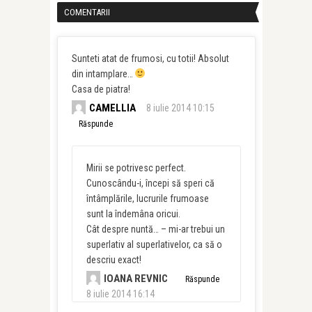
COMENTARII
Sunteti atat de frumosi, cu totii! Absolut
din intamplare…
Casa de piatra!
CAMELLIA
8 iulie 2014 10:15
Răspunde
Mirii se potrivesc perfect.
Cunoscându-i, începi să speri că
întâmplările, lucrurile frumoase
sunt la îndemâna oricui.
Cât despre nuntă… – mi-ar trebui un
superlativ al superlativelor, ca să o
descriu exact!
IOANA REVNIC
Răspunde
8 iulie 2014 16:14