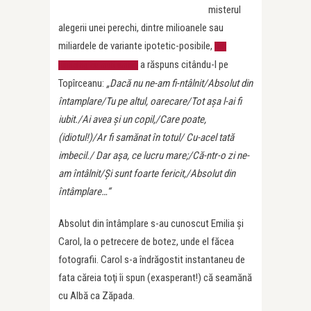
misterul
alegerii unei perechi, dintre milioanele sau
miliardele de variante ipotetic-posibile,
un
a răspuns citându-l pe
psiholog cu mult umor
Topîrceanu:
„Dacă nu ne-am fi-ntâlnit/Absolut din
întamplare/Tu pe altul, oarecare/Tot aşa l-ai fi
iubit./Ai avea şi un copil,/Care poate,
(idiotul!)/Ar fi samănat în totul/ Cu-acel tată
imbecil./ Dar aşa, ce lucru mare;/Că-ntr-o zi ne-
am întâlnit/Şi sunt foarte fericit,/Absolut din
întâmplare…“
Absolut din întâmplare s-au cunoscut Emilia şi
Carol, la o petrecere de botez, unde el făcea
fotografii. Carol s-a îndrăgostit instantaneu de
fata căreia toţi îi spun (exasperant!) că seamănă
cu Albă ca Zăpada.