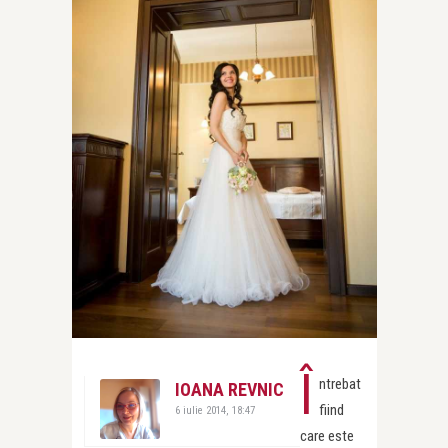
Î
ntrebat
IOANA REVNIC
fiind
6 iulie 2014, 18:47
care este