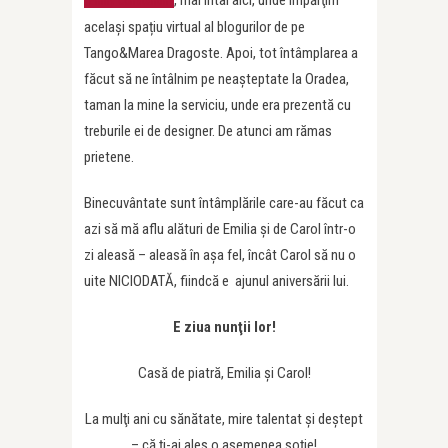
Emily Constantin
același spațiu virtual al blogurilor de pe
Tango&Marea Dragoste. Apoi, tot întâmplarea a
făcut să ne întâlnim pe neașteptate la Oradea,
taman la mine la serviciu, unde era prezentă cu
treburile ei de designer. De atunci am rămas
prietene.
Binecuvântate sunt întâmplările care-au făcut ca
azi să mă aflu alături de Emilia şi de Carol într-o
zi aleasă – aleasă în aşa fel, încât Carol să nu o
uite NICIODATĂ, fiindcă e ajunul aniversării lui.
E ziua nunţii lor!
Casă de piatră, Emilia şi Carol!
La mulţi ani cu sănătate, mire talentat şi deştept
– că ţi-ai ales o asemenea soţie!