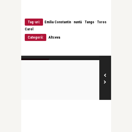
·
·
·
Tag-uri:
Emilia Constantin
nuntă
Tango
Toros
Carol
Categorii:
Altceva
Ioana Revnic
Să facem cunoștință!
DESPRE MINE