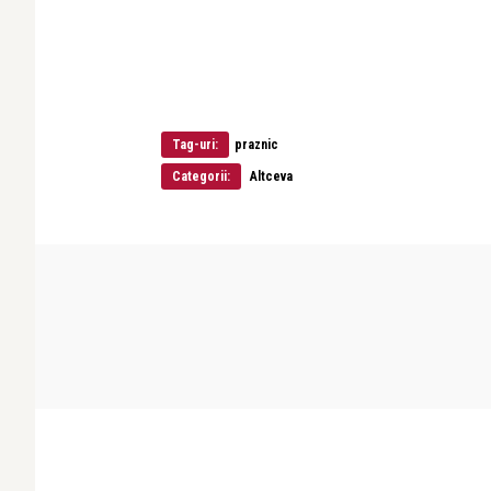
Tag-uri:
praznic
Categorii:
Altceva