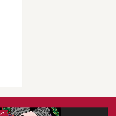
Ioana Revnic
Eroul meu, eroul vostru
EVA
DESPRE MINE