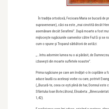
În tradiția ortodoxă, Fecioara Maria se bucură de p
supravenerare), căci ea este ,,mai cinstită decât Heru
asemănare decât Serafimii”
.
După moarte a fost muta
mijlocește rugăciunile oamenilor către Fiul Ei și se r
cum o spune și Troparul sărbătorii de astăzi:
,,…întru adormire lumea nu o ai părăsit, de Dumnezeu N
izbavești din moarte sufletele noastre”.
Prima rugăciune pe care am învățat-o în copilărie a 
aduce laudă cu aceleași vorbe cu care, potrivit Evang
(,,Bucură-te, ceea ce eşti plină de har, Domnul este 
Sfântului Ioan Botezătorul, Elisabeta: ,,Binecuvântat
1,42).