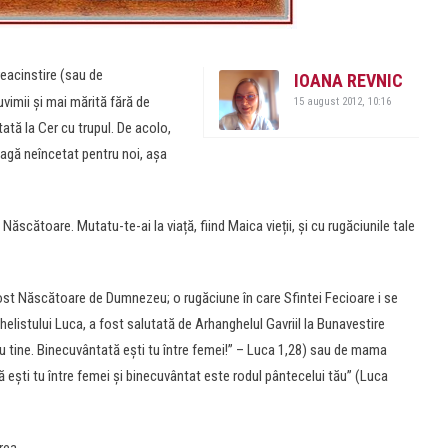
reacinstire (sau de
IOANA REVNIC
vimii și mai mărită fără de
15 august 2012, 10:16
tă la Cer cu trupul. De acolo,
oagă neîncetat pentru noi, așa
ăscătoare. Mutatu-te-ai la viață, fiind Maica vieții, și cu rugăciunile tale
fost Născătoare de Dumnezeu; o rugăciune în care Sfintei Fecioare i se
helistului Luca, a fost salutată de Arhanghelul Gavriil la Bunavestire
cu tine. Binecuvântată eşti tu între femei!” – Luca 1,28) sau de mama
ă eşti tu între femei şi binecuvântat este rodul pântecelui tău” (Luca