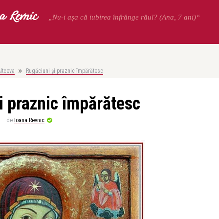
a Revnic
„Nu-i așa că iubirea înfrânge răul? (Ana, 7 ani)“
ltceva
Rugăciuni și praznic împărătesc
i praznic împărătesc
de
Ioana Revnic