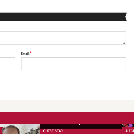
*
Email:
Ioana Revnic
Pagini dintr-un ,,Fals tratat de
manipulare”
GUEST STAR
ALTC