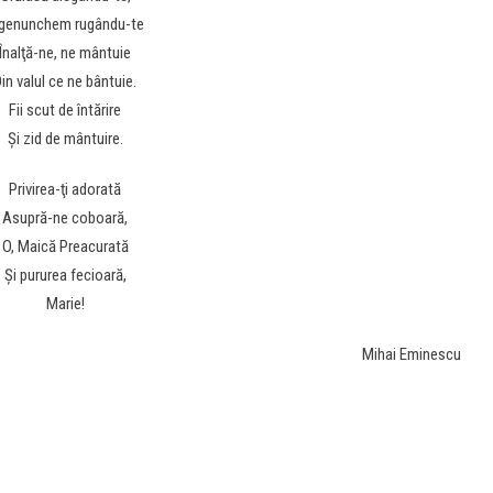
ngenunchem rugându-te
Înalţă-ne, ne mântuie
in valul ce ne bântuie.
Fii scut de întărire
Şi zid de mântuire.
Privirea-ţi adorată
Asupră-ne coboară,
O, Maică Preacurată
Şi pururea fecioară,
Marie!
Mihai Eminescu