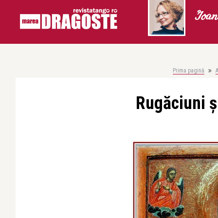
Ioan
Prima pagină
A
Rugăciuni ș