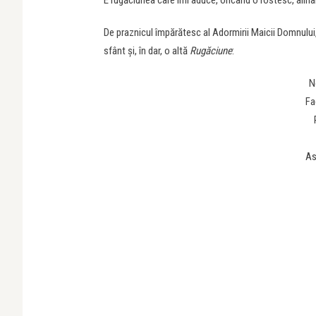
E rugăciunea care îmi aduce, oricând o rostesc, alina
De praznicul împărătesc al Adormirii Maicii Domnului,
sfânt și, în dar, o altă
Rugăciune
:
N
Fa
As