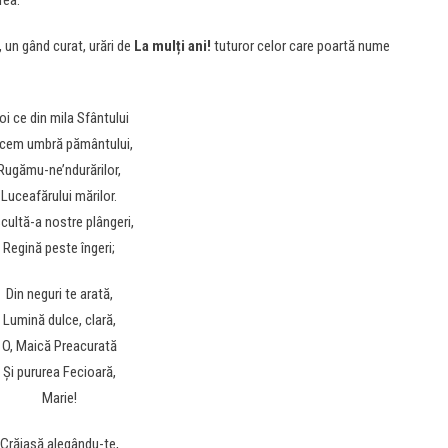
rea.
 un gând curat, urări de
La mulți ani!
tuturor celor care poartă nume
oi ce din mila Sfântului
cem umbră pământului,
Rugămu-ne’ndurărilor,
Luceafărului mărilor.
cultă-a nostre plângeri,
Regină peste îngeri;
Din neguri te arată,
Lumină dulce, clară,
O, Maică Preacurată
Şi pururea Fecioară,
Marie!
Crăiasă alegându-te,