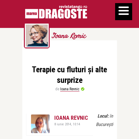
Ioana Revnic
Terapie cu fluturi şi alte
surprize
de
Ioana Revnic
Locul:
în
IOANA REVNIC
Bucureşti
8 iunie 2014, 10:14