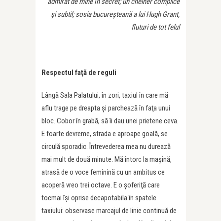
admirat de mine în secret; un chelner complice
şi subtil;
sosia bucureşteană a lui Hugh Grant,
fluturi de tot felul
Respectul faţă de reguli
Lângă Sala Palatului, în zori, taxiul în care mă
aflu trage pe dreapta şi parchează în faţa unui
bloc. Cobor în grabă, să îi dau unei prietene ceva.
E foarte devreme, strada e aproape goală, se
circulă sporadic. Întrevederea mea nu durează
mai mult de două minute. Mă întorc la maşină,
atrasă de o voce feminină cu un ambitus ce
acoperă vreo trei octave. E o şoferiţă care
tocmai îşi oprise decapotabila în spatele
taxiului: observase marcajul de linie continuă de