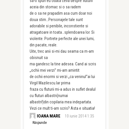
sa-ti spun eu odata ceva despre fluturii
aceia din stomac si o sa radem
de o sa ne prapadim asa cum doar noi
doua stim…Personajele tale sunt
adorabile si penibile, inconstiente si
atragatoare in toata…splendoarea lor. Si
violente. Portrete perfecte ale unei lumi,
din pacate, reale.
Uite, trec anii si-mi dau seama ca m-am
obisnuit sa
ma gandesc la tine adesea. Cand ai scris
„ochii mei verzi” mi-am amintit
de ochii enormi si verzi „ca veninul”ai lui
Virgil Mazilescu.Iar prima
fraza cu fluturii mi-a adus in suflet dealul
cu fluturi albastri(numai
albastri!)din copilaria mea indepartata.
Vezi ce mult ti-am scris? Asta e situatia!
IOANA MARE
10 iunie 2014 1:35
Răspunde