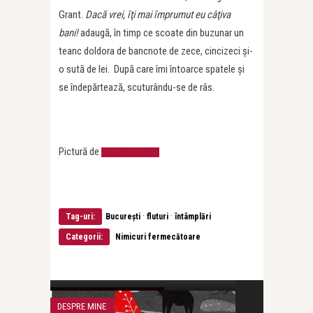
Grant.
Dacă vrei, îţi mai împrumut eu câţiva
bani!
adaugă, în timp ce scoate din buzunar un
teanc doldora de bancnote de zece, cincizeci şi-
o sută de lei. După care îmi întoarce spatele şi
se îndepărtează, scuturându-se de râs.
Pictură de
Ada Breedveld
·
·
Tag-uri:
Bucureşti
fluturi
întâmplări
Categorii:
Nimicuri fermecătoare
Ioana Revnic
Vecinii fac lucruri trăsnite.
NIMICURI FERMECĂTOARE
DESPRE MINE