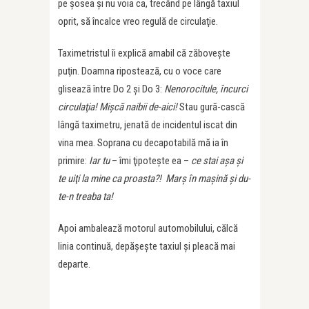
pe şosea şi nu voia ca, trecând pe lângă taxiul
oprit, să încalce vreo regulă de circulaţie.
Taximetristul îi explică amabil că zăboveşte
puţin. Doamna ripostează, cu o voce care
glisează între Do 2 şi Do 3:
Nenorocitule, încurci
circulaţia! Mişcă naibii de-aici!
Stau gură-cască
lângă taximetru, jenată de incidentul iscat din
vina mea. Soprana cu decapotabilă mă ia în
primire:
Iar tu
– îmi ţipoteşte ea –
ce stai aşa şi
te uiţi la mine ca proasta?! Marş în maşină şi du-
te-n treaba ta!
Apoi ambalează motorul automobilului, călcă
linia continuă, depăşeşte taxiul şi pleacă mai
departe.