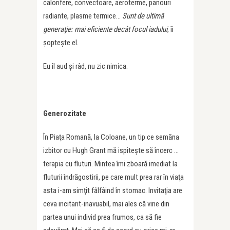
calorifere, convectoare, aeroterme, panouri
radiante, plasme termice…
Sunt de ultimă
generaţie: mai eficiente decât focul iadului
, îi
şopteşte el.
Eu îl aud şi râd, nu zic nimica.
Generozitate
În Piaţa Romană, la Coloane, un tip ce semăna
izbitor cu Hugh Grant mă ispiteşte să încerc …
terapia cu fluturi. Mintea îmi zboară imediat la
fluturii îndrăgostirii, pe care mult prea rar în viaţa
asta i-am simţit fâlfâind în stomac. Invitaţia are
ceva incitant-inavuabil, mai ales că vine din
partea unui individ prea frumos, ca să fie