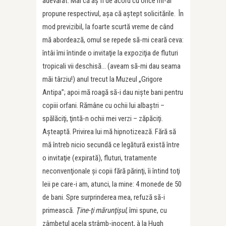
adevărat. Mai că aş fi de acord cu orice mi-ar
propune respectivul, aşa că aştept solicitările. În
mod previzibil, la foarte scurtă vreme de când
mă abordează, omul se repede să-mi ceară ceva:
întâi îmi întinde o invitaţie la expoziţia de fluturi
tropicali vii deschisă… (aveam să-mi dau seama
măi târziu!) anul trecut la Muzeul „Grigore
Antipa”; apoi mă roagă să-i dau nişte bani pentru
copiii orfani. Rămâne cu ochii lui albaştri –
spălăciţi, ţintă-n ochii mei verzi – zăpăciţi.
Aşteaptă. Privirea lui mă hipnotizează. Fără să
mă întreb nicio secundă ce legătură există între
o invitaţie (expirată), fluturi, tratamente
neconvenţionale şi copii fără părinţi, îi întind toţi
leii pe care-i am, atunci, la mine: 4 monede de 50
de bani. Spre surprinderea mea, refuză să-i
primească.
Ţine-ţi mărunţişul
, îmi spune, cu
zâmbetul acela strâmb-inocent, à la Hugh