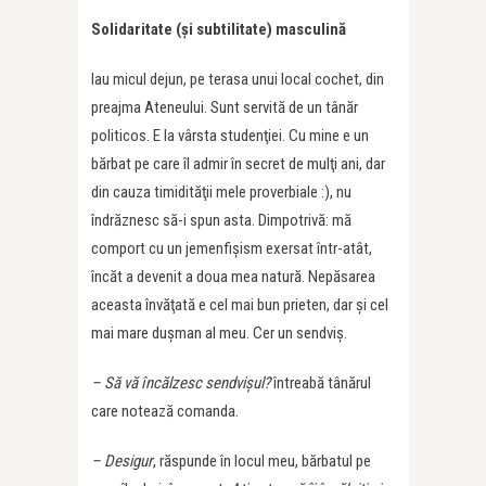
Solidaritate (şi subtilitate) masculină
Iau micul dejun, pe terasa unui local cochet, din
preajma Ateneului. Sunt servită de un tânăr
politicos. E la vârsta studenţiei. Cu mine e un
bărbat pe care îl admir în secret de mulţi ani, dar
din cauza timidităţii mele proverbiale :), nu
îndrăznesc să-i spun asta. Dimpotrivă: mă
comport cu un jemenfişism exersat într-atât,
încăt a devenit a doua mea natură. Nepăsarea
aceasta învăţată e cel mai bun prieten, dar şi cel
mai mare duşman al meu. Cer un sendviş.
– Să vă încălzesc sendvişul?
întreabă tânărul
care notează comanda.
– Desigur
, răspunde în locul meu, bărbatul pe