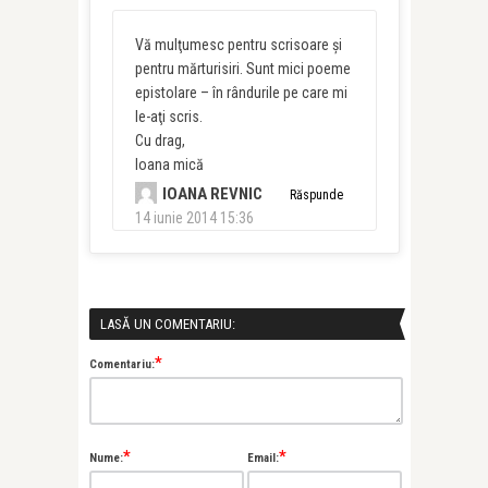
Vă mulţumesc pentru scrisoare şi
pentru mărturisiri. Sunt mici poeme
epistolare – în rândurile pe care mi
le-aţi scris.
Cu drag,
Ioana mică
IOANA REVNIC
Răspunde
14 iunie 2014 15:36
LASĂ UN COMENTARIU:
*
Comentariu:
*
*
Nume:
Email: