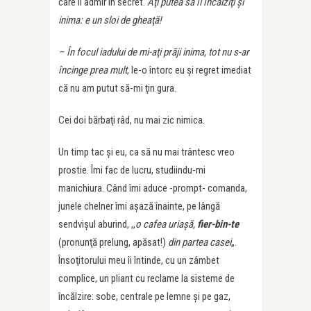
care îl admir în secret.
Aţi putea să îi încălziţi şi
inima: e un sloi de gheaţă!
– În focul iadului de mi-aţi prăji inima, tot nu s-ar
încinge prea mult
, le-o întorc eu şi regret imediat
că nu am putut să-mi ţin gura.
Cei doi bărbaţi râd, nu mai zic nimica.
Un timp tac şi eu, ca să nu mai trântesc vreo
prostie. Îmi fac de lucru, studiindu-mi
manichiura. Când îmi aduce -prompt- comanda,
junele chelner îmi aşază înainte, pe lângă
sendvişul aburind, ,,
o cafea uriaşă,
fier-bin-te
(pronunţă prelung, apăsat!)
din partea casei
„.
Însoţitorului meu îi întinde, cu un zâmbet
complice, un pliant cu reclame la sisteme de
încălzire: sobe, centrale pe lemne şi pe gaz,