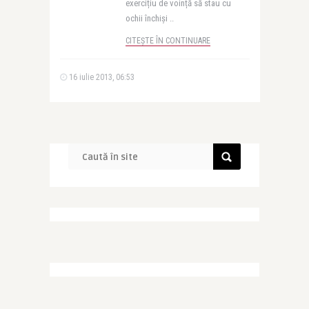
exercițiu de voință să stau cu
ochii închiși ..
CITEȘTE ÎN CONTINUARE
16 iulie 2013, 06:53