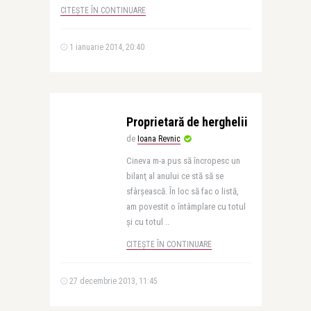
CITEȘTE ÎN CONTINUARE
1 ianuarie 2014, 20:40
Proprietară de herghelii
de
Ioana Revnic
Cineva m-a pus să încropesc un
bilanţ al anului ce stă să se
sfârşească. În loc să fac o listă,
am povestit o întâmplare cu totul
şi cu totul ..
CITEȘTE ÎN CONTINUARE
27 decembrie 2013, 11:45