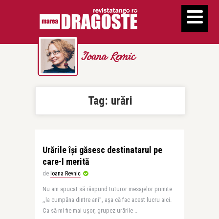
Ioana Revnic
Tag:
urări
Urările îşi găsesc destinatarul pe
care-l merită
de
Ioana Revnic
Nu am apucat să răspund tuturor mesajelor primite
,,la cumpăna dintre ani”, aşa că fac acest lucru aici.
Ca să-mi fie mai uşor, grupez urările ..