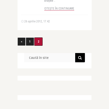
braţele ..
CITEȘTE ÎN CONTINUARE
26 aprilie 2012, 17:42
«
1
2