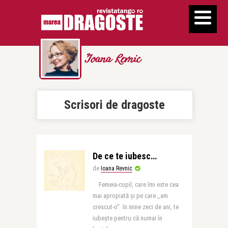
Ioana Revnic
Scrisori de dragoste
De ce te iubesc…
de
Ioana Revnic
Femeia-copil, care îmi este cea
mai apropiată şi pe care ,,am
crescut-o” în mine zeci de ani, te
iubeşte pentru că numai în