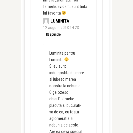
femeile, evident, sunt tinta
lui favorita
LUMINITA
12 august 2013 14:23
Răspunde
Luminita pentru
Luminita
Si eu sunt
indragostita de mare
si iubesc marea
noastra la nebunie.
O gelozesc
chiar.Distractie
placuta si bucurati-
va de ea, cu toata
aglomeratia si
nebunia de acolo.
Are ea ceva special