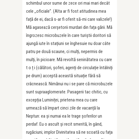
schimbul unor sume de zece ori mai mari decât
cele ,,oficiale”. (Alta ar fi fost atitudinea mea
față de ei, dacă s-ar fi oferit să-mi care valizele!)
Mă agasează cerșetorii murdari din fața gării. Mă
îngrozesc microbuzele în care turiștii doritori să
ajungă iute în stațiuni se înghesuie nu doar câte
patru pe două scaune, ci mulți, nepermis de
mulți, în picioare. Mă revoltă seninătatea cu care
t o ț i (călători, șoferi, agenți de circulație întâlniți
pe drum) acceptă această situație fără să
crâcnească. Nimănui nu i se pare că microbuzele
sunt supraaglomerate. Pasagerii tac chitic, cu
excepția Luminiței, prietena mea cu care
urmează să împart cinci zile de vacanță la
Neptun: ea și numai ea le trage șoferilor un
perdaf. Eu o ascult și recit smerită, în gând,
rugăciuni; implor Divinitatea să ne scoată cu fața