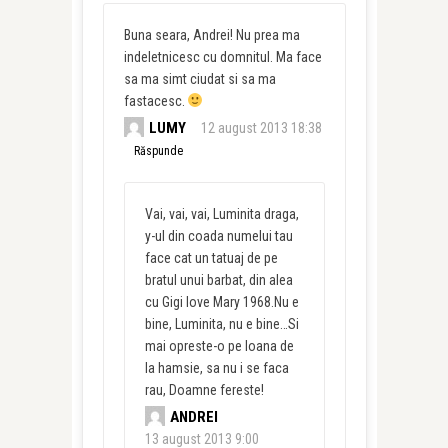
Buna seara, Andrei! Nu prea ma
indeletnicesc cu domnitul. Ma face
sa ma simt ciudat si sa ma
fastacesc.
LUMY
12 august 2013 18:38
Răspunde
Vai, vai, vai, Luminita draga,
y-ul din coada numelui tau
face cat un tatuaj de pe
bratul unui barbat, din alea
cu Gigi love Mary 1968.Nu e
bine, Luminita, nu e bine…Si
mai opreste-o pe Ioana de
la hamsie, sa nu i se faca
rau, Doamne fereste!
ANDREI
13 august 2013 9:00