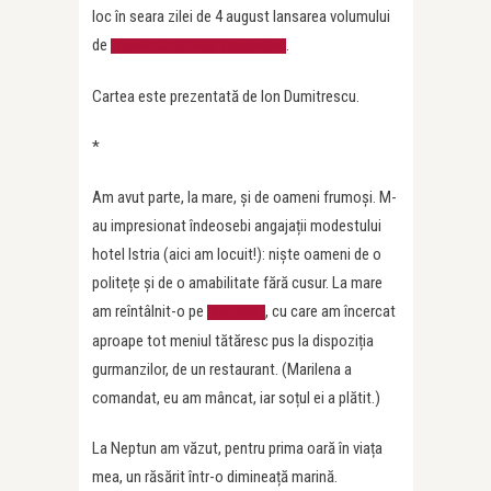
loc în seara zilei de 4 august lansarea volumului
de
.
Convorbiri cu Alex. Ștefănescu
Cartea este prezentată de Ion Dumitrescu.
*
Am avut parte, la mare, și de oameni frumoși. M-
au impresionat îndeosebi angajații modestului
hotel Istria (aici am locuit!): niște oameni de o
politețe și de o amabilitate fără cusur. La mare
am reîntâlnit-o pe
, cu care am încercat
Marilena
aproape tot meniul tătăresc pus la dispoziția
gurmanzilor, de un restaurant. (Marilena a
comandat, eu am mâncat, iar soțul ei a plătit.)
La Neptun am văzut, pentru prima oară în viața
mea, un răsărit într-o dimineață marină.