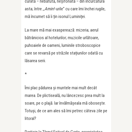
curată – nebătută, neșifonată – din încurcătura
asta; între ,,
Amin!
-urile” cu care îmi închei rugile,
mă încumet să îi țin isonul Luminiței.
La mare mă mai exasperează: mizeria; aerul
bătrânicios al hotelurilor; muzicile urlătoare,
puhoaiele de oameni, luminile stroboscopice
care se revarsă pe străzile stațiunilor odată cu
lăsarea serii.
*
Îmi plac pădurea și muntele mai mult decât
marea. De plictiseală, nu lâncezesc prea mult la
soare, pe o plajă. Iar învălmășeala mă obosește.
Totuși, de ce am ales să îmi petrec câteva zile pe
litoral?
Particip la Târgul Estival de Carte, proprietatea