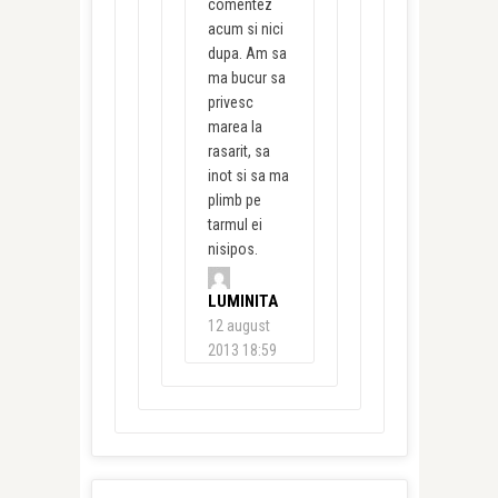
comentez
acum si nici
dupa. Am sa
ma bucur sa
privesc
marea la
rasarit, sa
inot si sa ma
plimb pe
tarmul ei
nisipos.
LUMINITA
12 august
2013 18:59