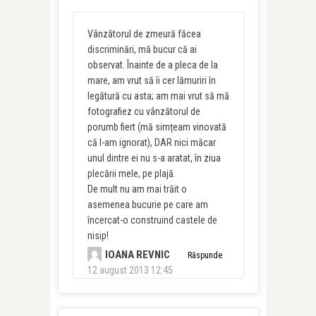
Vânzătorul de zmeură făcea
discriminări, mă bucur că ai
observat. Înainte de a pleca de la
mare, am vrut să îi cer lămuriri în
legătură cu asta; am mai vrut să mă
fotografiez cu vânzătorul de
porumb fiert (mă simțeam vinovată
că l-am ignorat), DAR nici măcar
unul dintre ei nu s-a aratat, în ziua
plecării mele, pe plajă.
De mult nu am mai trăit o
asemenea bucurie pe care am
încercat-o construind castele de
nisip!
IOANA REVNIC
Răspunde
12 august 2013 12:45