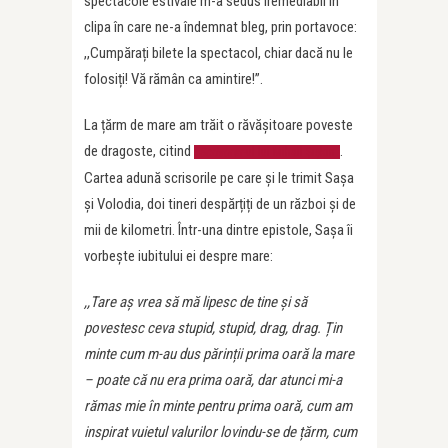
spectacole estivale m-a sedus iremediabil în
clipa în care ne-a îndemnat bleg, prin portavoce:
,,Cumpărați bilete la spectacol, chiar dacă nu le
folosiți! Vă rămân ca amintire!”.
La țărm de mare am trăit o răvășitoare poveste
de dragoste, citind
.
Scrisorar
-ul lui Mihail Șișkin
Cartea adună scrisorile pe care și le trimit Sașa
și Volodia, doi tineri despărțiți de un război și de
mii de kilometri. Într-una dintre epistole, Sașa îi
vorbește iubitului ei despre mare:
,,Tare aș vrea să mă lipesc de tine și să
povestesc ceva stupid, stupid, drag, drag. Țin
minte cum m-au dus părinții prima oară la mare
– poate că nu era prima oară, dar atunci mi-a
rămas mie în minte pentru prima oară, cum am
inspirat vuietul valurilor lovindu-se de țărm, cum