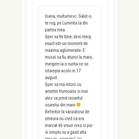
Ioana, multumesc. Salut-o,
te rog, pe Luminita ta din
partea mea.
Sper sa fie bine, desi merg
exact intr-un moment de
maxima aglomeratie. E
musai sa fiu atunci la mare,
mergem la o nunta ce se
intampla acolo in 17
august.
Sper sa ma intorc cu
amintiri frumoase si mai
ales sa prind rasaritul
soarelui din mare
Referitor la vanzatorul de
zmeura nu cred ca era
marcat de vreun crez ci pur
si simplu nu a gasit alta
rima la „aromate”. Iar