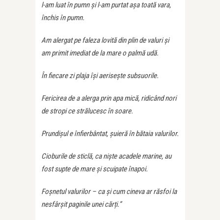
l-am luat în pumn și l-am purtat așa toată vara,
închis în pumn.
Am alergat pe faleza lovită din plin de valuri și
am primit imediat de la mare o palmă udă.
În fiecare zi plaja își aerisește subsuorile.
Fericirea de a alerga prin apa mică, ridicând nori
de stropi ce strălucesc în soare.
Prundișul e înfierbântat, șuieră în bătaia valurilor.
Cioburile de sticlă, ca niște acadele marine, au
fost supte de mare și scuipate înapoi.
Foșnetul valurilor – ca și cum cineva ar răsfoi la
nesfârșit paginile unei cărți.”