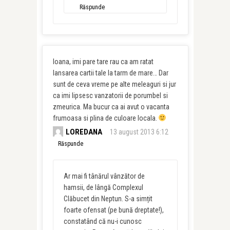
Răspunde
Ioana, imi pare tare rau ca am ratat
lansarea cartii tale la tarm de mare… Dar
sunt de ceva vreme pe alte meleaguri si jur
ca imi lipsesc vanzatorii de porumbel si
zmeurica. Ma bucur ca ai avut o vacanta
frumoasa si plina de culoare locala.
LOREDANA
13 august 2013 6:12
Răspunde
Ar mai fi tânărul vânzător de
hamsii, de lângă Complexul
Clăbucet din Neptun. S-a simțit
foarte ofensat (pe bună dreptate!),
constatând că nu-i cunosc