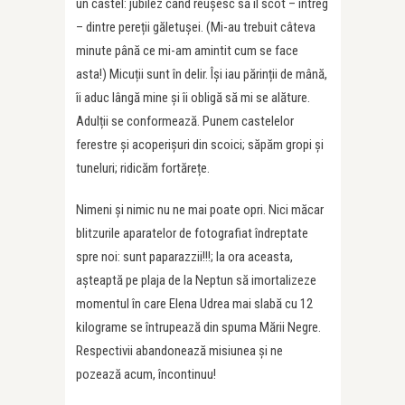
un castel: jubilez când reușesc să îl scot – întreg
– dintre pereții găletușei. (Mi-au trebuit câteva
minute până ce mi-am amintit cum se face
asta!) Micuții sunt în delir. Își iau părinții de mână,
îi aduc lângă mine și îi obligă să mi se alăture.
Adulții se conformează. Punem castelelor
ferestre și acoperișuri din scoici; săpăm gropi și
tuneluri; ridicăm fortărețe.
Nimeni și nimic nu ne mai poate opri. Nici măcar
blitzurile aparatelor de fotografiat îndreptate
spre noi: sunt paparazzii!!!; la ora aceasta,
așteaptă pe plaja de la Neptun să imortalizeze
momentul în care Elena Udrea mai slabă cu 12
kilograme se întrupează din spuma Mării Negre.
Respectivii abandonează misiunea și ne
pozează acum, încontinuu!