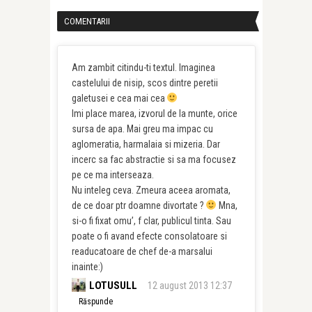
COMENTARII
Am zambit citindu-ti textul. Imaginea
castelului de nisip, scos dintre peretii
galetusei e cea mai cea
Imi place marea, izvorul de la munte, orice
sursa de apa. Mai greu ma impac cu
aglomeratia, harmalaia si mizeria. Dar
incerc sa fac abstractie si sa ma focusez
pe ce ma interseaza.
Nu inteleg ceva. Zmeura aceea aromata,
de ce doar ptr doamne divortate ?
Mna,
si-o fi fixat omu’, f clar, publicul tinta. Sau
poate o fi avand efecte consolatoare si
readucatoare de chef de-a marsalui
inainte:)
LOTUSULL
12 august 2013 12:37
Răspunde