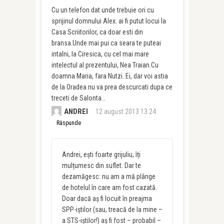
Cu un telefon dat unde trebuie ori cu
sprijinul domnului Alex. ai fi putut locui la
Casa Scriitorilor, ca doar esti din
bransa.Unde mai pui ca seara te puteai
intalni, la Ciresica, cu cel mai mare
intelectul al prezentului, Nea Traian.Cu
doamna Maria, fara Nutzi. Ei, dar voi astia
de la Oradea nu va prea descurcati dupa ce
treceti de Salonta…
ANDREI
12 august 2013 13:24
Răspunde
Andrei, ești foarte grijuliu, îți
mulțumesc din suflet. Dar te
dezamăgesc: nu am a mă plânge
de hotelul în care am fost cazată.
Doar dacă aș fi locuit în preajma
SPP-iștilor (sau, treacă de la mine –
a STS-iștilor!) aș fi fost – probabil –