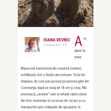
A
m
IOANA REVNIC
12 august 2013, 10:11
ajuns la
mare.
Marea mă transformă din creatură (relativ)
echilibrată, într-o ființă cârcotitoare. Totul îmi
displace, de cum pun piciorul pe peronul gării din
Constanța, după un voiaj de 18 ore și ceva. Mă
enervează ,,rechinii” care te înhață când cobori
din tren, momindu-te cu locuri de cazare și cu
transportul spre stațiunile din apropiere, în