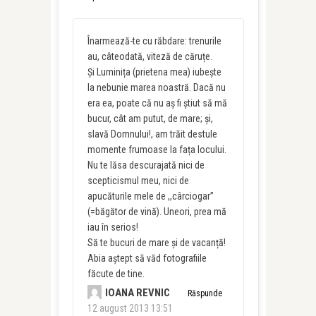
Înarmează-te cu răbdare: trenurile
au, câteodată, viteză de căruțe.
Și Luminița (prietena mea) iubește
la nebunie marea noastră. Dacă nu
era ea, poate că nu aș fi știut să mă
bucur, cât am putut, de mare; și,
slavă Domnului!, am trăit destule
momente frumoase la fața locului.
Nu te lăsa descurajată nici de
scepticismul meu, nici de
apucăturile mele de ,,cârciogar”
(=băgător de vină). Uneori, prea mă
iau în serios!
Să te bucuri de mare și de vacanță!
Abia aștept să văd fotografiile
făcute de tine.
IOANA REVNIC
Răspunde
12 august 2013 13:51