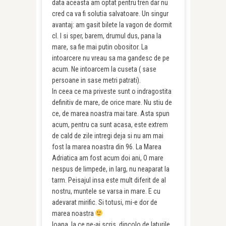
data aceasta am optat pentru tren dar nu
cred ca va fi solutia salvatoare. Un singur
avantaj: am gasit bilete la vagon de dormit
cl. I si sper, barem, drumul dus, pana la
mare, sa fie mai putin obositor. La
intoarcere nu vreau sa ma gandesc de pe
acum. Ne intoarcem la cuseta ( sase
persoane in sase metri patrati).
In ceea ce ma priveste sunt o indragostita
definitiv de mare, de orice mare. Nu stiu de
ce, de marea noastra mai tare. Asta spun
acum, pentru ca sunt acasa, este extrem
de cald de zile intregi deja si nu am mai
fost la marea noastra din 96. La Marea
Adriatica am fost acum doi ani, O mare
nespus de limpede, in larg, nu neaparat la
tarm. Peisajul insa este mult diferit de al
nostru, muntele se varsa in mare. E cu
adevarat mirific. Si totusi, mi-e dor de
marea noastra
Ioana, la ce ne-ai scris, dincolo de laturile