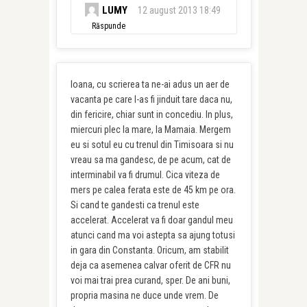
LUMY
12 august 2013 18:49
Răspunde
Ioana, cu scrierea ta ne-ai adus un aer de
vacanta pe care l-as fi jinduit tare daca nu,
din fericire, chiar sunt in concediu. In plus,
miercuri plec la mare, la Mamaia. Mergem
eu si sotul eu cu trenul din Timisoara si nu
vreau sa ma gandesc, de pe acum, cat de
interminabil va fi drumul. Cica viteza de
mers pe calea ferata este de 45 km pe ora.
Si cand te gandesti ca trenul este
accelerat. Accelerat va fi doar gandul meu
atunci cand ma voi astepta sa ajung totusi
in gara din Constanta. Oricum, am stabilit
deja ca asemenea calvar oferit de CFR nu
voi mai trai prea curand, sper. De ani buni,
propria masina ne duce unde vrem. De