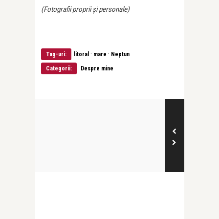
(Fotografii proprii și personale)
·
·
Tag-uri:
litoral
mare
Neptun
Categorii:
Despre mine