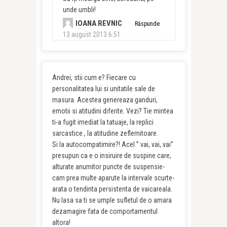
unde umbli!
IOANA REVNIC
Răspunde
13 august 2013 6:51
Andrei, stii cum e? Fiecare cu
personalitatea lui si unitatile sale de
masura. Acestea genereaza ganduri,
emotii si atitudini diferite. Vezi? Tie mintea
ti-a fugit imediat la tatuaje, la replici
sarcastice , la atitudine zeflemitoare.
Si la autocompatimire?! Acel ” vai, vai, vai”
presupun ca e o insiruire de suspine care,
alturate anumitor puncte de suspensie-
cam prea multe aparute la intervale scurte-
arata o tendinta persistenta de vaicareala.
Nu lasa sa ti se umple sufletul de o amara
dezamagire fata de comportamentul
altora!