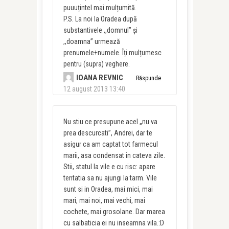
puuuțintel mai mulțumită.
P.S. La noi la Oradea după
substantivele ,,domnul” și
,,doamna” urmează
prenumele+numele. Îți mulțumesc
pentru (supra) veghere.
IOANA REVNIC
Răspunde
12 august 2013 13:40
Nu stiu ce presupune acel „nu va
prea descurcati”, Andrei, dar te
asigur ca am captat tot farmecul
marii, asa condensat in cateva zile.
Stii, statul la vile e cu risc: apare
tentatia sa nu ajungi la tarm. Vile
sunt si in Oradea, mai mici, mai
mari, mai noi, mai vechi, mai
cochete, mai grosolane. Dar marea
cu salbaticia ei nu inseamna vila.:D