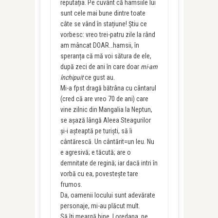
reputația. Pe cuvânt că hamsiile lui
sunt cele mai bune dintre toate
câte se vând în stațiune! Știu ce
vorbesc: vreo trei-patru zile la rând
am mâncat DOAR…hamsii, în
speranța că mă voi sătura de ele,
după zeci de ani în care doar
mi-am
închipuit
ce gust au.
Mi-a fpst dragă bătrâna cu cântarul
(cred că are vreo 70 de ani) care
vine zilnic din Mangalia la Neptun,
se așază lângă Aleea Steagurilor
și-i așteaptă pe turiști, să îi
cântărescă. Un cântărit=un leu. Nu
e agresivă; e tăcută; are o
demnitate de regină; iar dacă intri în
vorbă cu ea, povestește tare
frumos.
Da, oamenii locului sunt adevărate
personaje, mi-au plăcut mult.
Să îți meargă bine, Loredana, pe