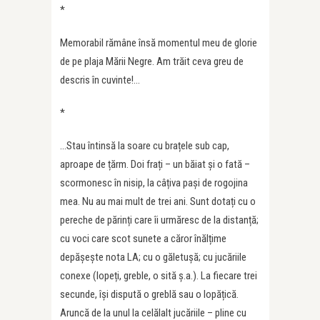
*
Memorabil rămâne însă momentul meu de glorie
de pe plaja Mării Negre. Am trăit ceva greu de
descris în cuvinte!…
*
…Stau întinsă la soare cu brațele sub cap,
aproape de țărm. Doi frați – un băiat și o fată –
scormonesc în nisip, la câțiva pași de rogojina
mea. Nu au mai mult de trei ani. Sunt dotați cu o
pereche de părinți care îi urmăresc de la distanță;
cu voci care scot sunete a căror înălțime
depășește nota LA; cu o găletușă; cu jucăriile
conexe (lopeți, greble, o sită ș.a.). La fiecare trei
secunde, își dispută o greblă sau o lopățică.
Aruncă de la unul la celălalt jucăriile – pline cu