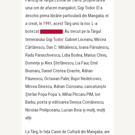
unui om de afaceri mangaliot, Gigi Todor. El a
deschis prima librărie particulară din Mangalia; el
a creat, în 1991, acest Târg unic la noi. L-a
botezat
. Au trecut pe la Târgul
Carte la nisip
temerarului Gigi Todor: Gabriel Liiceanu, Mircea
Cărtărescu, Dan C. Mihăilescu, Ioana Pârvulescu,
Radu Paraschivescu, Lidia Bodea, Marius Chivu,
Domnița și Alex Ștefănescu, Lia Faur, Emil
Brumaru, Daniel Cristea-Enache, Adrian
Păunescu, Octavian Paler, Bujor Nedelcovici,
Mircea Dinescu, Adrian Cioroianu; caricaturiștii
Ștefan Popa Popa´s, Mihai Pînzaru PIM, Ion
Barbu; poeta și editoarea Denisa Comănescu;
Nicolae Prelipceanu, Lucian Boia și mulți, mulți
alții.
La Târg, în fața Casei de Cultură din Mangalia, are