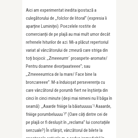
Aici am experimentat inedita ipostază a
culegătorului de ,,folclor de litoral” (expresia îi
aparține Luminiței). Poezelele rostite de
comercianții de pe plajă au mai mult umor decât
refrenele hiturilor de azi. Mi-a plăcut repertoriul
variat al vânzătorului de zmeură care striga din
toți bojocii: ,,Zmeeeurrrr´ proaspete-aromate/
Pentru doamne divorțaaateeee”; sau
,,Zmeeeeurrrica de la mare/ Face bine la
bronzareeee”. M-a înduioșat perseverența cu
care vânzătorul de porumb fiert ne înștiința din
cinci în cinci minute (deși mai nimeni nu îl băga în
seamă): ,,Aaarde friiiige la băiatuuuuu´! Aaaarde,
friiiige porumbeluuuu´!” (Oare câți dintre cei de
pe plajă or fi deslușit în ,,reclama” lui conotațiile
senzuale?) În sfârșit, vânzătorul de bilete la