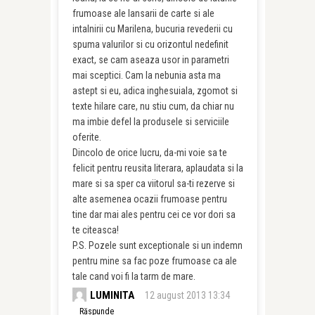
frumoase ale lansarii de carte si ale
intalnirii cu Marilena, bucuria revederii cu
spuma valurilor si cu orizontul nedefinit
exact, se cam aseaza usor in parametri
mai sceptici. Cam la nebunia asta ma
astept si eu, adica inghesuiala, zgomot si
texte hilare care, nu stiu cum, da chiar nu
ma imbie defel la produsele si serviciile
oferite.
Dincolo de orice lucru, da-mi voie sa te
felicit pentru reusita literara, aplaudata si la
mare si sa sper ca viitorul sa-ti rezerve si
alte asemenea ocazii frumoase pentru
tine dar mai ales pentru cei ce vor dori sa
te citeasca!
P.S. Pozele sunt exceptionale si un indemn
pentru mine sa fac poze frumoase ca ale
tale cand voi fi la tarm de mare.
LUMINITA
12 august 2013 13:34
Răspunde