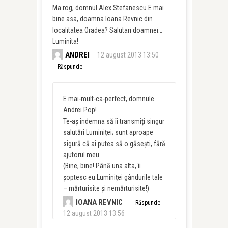
Ma rog, domnul Alex Stefanescu.E mai
bine asa, doamna Ioana Revnic din
localitatea Oradea? Salutari doamnei…
Luminita!
ANDREI
12 august 2013 13:50
Răspunde
E mai-mult-ca-perfect, domnule
Andrei Pop!
Te-aș îndemna să îi transmiți singur
salutări Luminiței; sunt aproape
sigură că ai putea să o găsești, fără
ajutorul meu.
(Bine, bine! Până una alta, îi
șoptesc eu Luminiței gândurile tale
– mărturisite și nemărturisite!)
IOANA REVNIC
Răspunde
12 august 2013 13:56