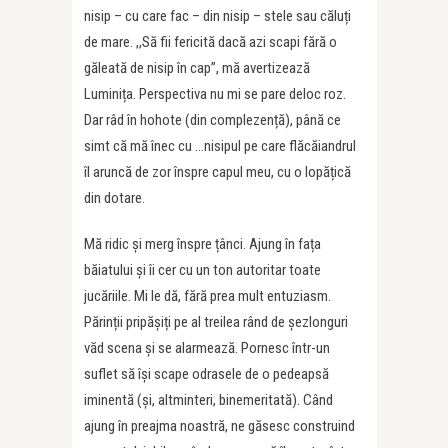
nisip – cu care fac – din nisip – stele sau căluți
de mare. ,,Să fii fericită dacă azi scapi fără o
găleată de nisip în cap”, mă avertizează
Luminița. Perspectiva nu mi se pare deloc roz.
Dar râd în hohote (din complezență), până ce
simt că mă înec cu …nisipul pe care flăcăiandrul
îl aruncă de zor înspre capul meu, cu o lopățică
din dotare.
Mă ridic și merg înspre țânci. Ajung în fața
băiatului și îi cer cu un ton autoritar toate
jucăriile. Mi le dă, fără prea mult entuziasm.
Părinții pripășiți pe al treilea rând de șezlonguri
văd scena și se alarmează. Pornesc într-un
suflet să își scape odrasele de o pedeapsă
iminentă (și, altminteri, binemeritată). Când
ajung în preajma noastră, ne găsesc construind