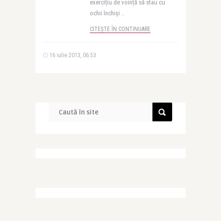
exercițiu de voință să stau cu
ochii închiși ..
CITEȘTE ÎN CONTINUARE
16 iulie 2013, 06:53