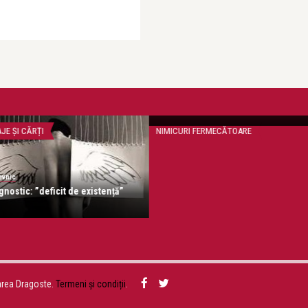
Ioana Revnic
Vecinii fac lucruri trăsnite.
NIMICURI FERMECĂTOARE
NIMI
Ioa
cit de existență”
area Dragoste.
Termeni și condiții
.