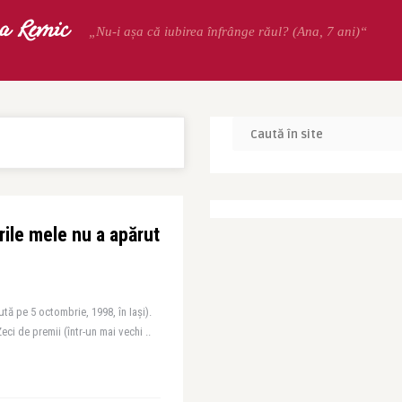
a Revnic
„Nu-i așa că iubirea înfrânge răul? (Ana, 7 ani)“
rile mele nu a apărut
ută pe 5 octombrie, 1998, în Iaşi).
eci de premii (într-un mai vechi ..