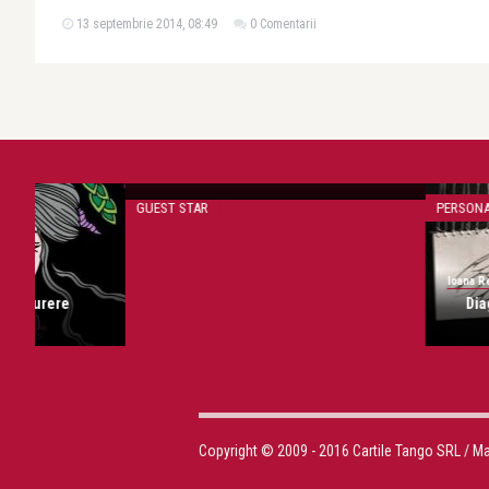
13 septembrie 2014, 08:49
0 Comentarii
Ioana Revnic
Află în ce crede cineva…
GUEST STAR
PERSONAJE ȘI CĂRȚI
Ioana Revnic
Diagnostic: ”defi
Copyright © 2009 - 2016 Cartile Tango SRL / M