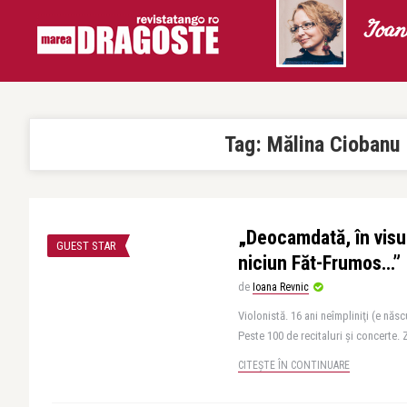
Ioan
Tag:
Mălina Ciobanu
„Deocamdată, în visu
GUEST STAR
niciun Făt-Frumos…”
de
Ioana Revnic
Violonistă. 16 ani neîmpliniţi (e născ
Peste 100 de recitaluri şi concerte. Z
CITEȘTE ÎN CONTINUARE