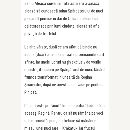
să fiu Aleasa cuiva, iar fata asta era o
aleasă
:
aleasă să cunoască taina Spărgătorului de nuci
pe care îl primise în dar de Crăciun; aleasă să
călătorească prin lumi ciudate; aleasă să afle
povești de tot felul.
La alte vârste, după ce am aflat că binele nu
aduce (doar) bine, că nu toate promisiunile sunt
sfinte, iar unele lucruri nu țin exclusiv de vrerile
noastre, îl iubeam pe Spărgătorul de nuci, tânărul
frumos transformat în unealtă de Regina
Șoarecilor, după ce acesta o salvase pe prințesa
Pirlipat.
Pirlipat este prefăcută într-o creatură hidoasă de
aceeași Regină. Pentru ca să nu rămână pe veci
schimonosită, prințesa trebuie să mănânce
miezul unei nuci rare – Krakatuk. Iar fructul