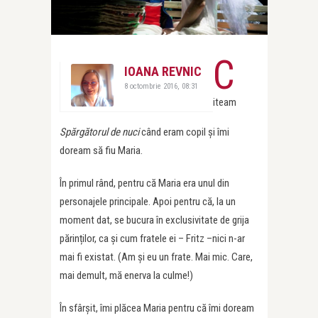
C
IOANA REVNIC
8 octombrie 2016, 08:31
iteam
Spărgătorul de nuci
când eram copil și îmi
doream să fiu Maria.
În primul rând, pentru că Maria era unul din
personajele principale. Apoi pentru că, la un
moment dat, se bucura în exclusivitate de grija
părinților, ca și cum fratele ei – Fritz –nici n-ar
mai fi existat. (Am și eu un frate. Mai mic. Care,
mai demult, mă enerva la culme!)
În sfârșit, îmi plăcea Maria pentru că îmi doream