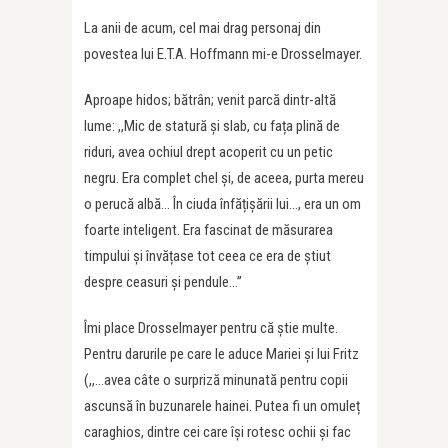
La anii de acum, cel mai drag personaj din
povestea lui E.T.A. Hoffmann mi-e Drosselmayer.
Aproape hidos; bătrân; venit parcă dintr-altă
lume: ,,Mic de statură și slab, cu fața plină de
riduri, avea ochiul drept acoperit cu un petic
negru. Era complet chel și, de aceea, purta mereu
o perucă albă… În ciuda înfățișării lui…, era un om
foarte inteligent. Era fascinat de măsurarea
timpului și învățase tot ceea ce era de știut
despre ceasuri și pendule…”
Îmi place Drosselmayer pentru că știe multe.
Pentru darurile pe care le aduce Mariei și lui Fritz
(,,…avea câte o surpriză minunată pentru copii
ascunsă în buzunarele hainei. Putea fi un omuleț
caraghios, dintre cei care își rotesc ochii și fac