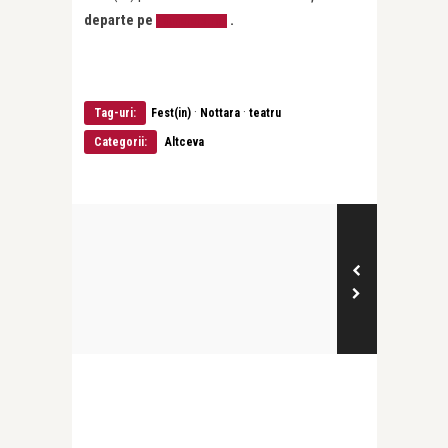
departe pe
.
Bunatate.ro
·
·
Tag-uri:
Fest(in)
Nottara
teatru
Categorii:
Altceva