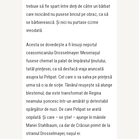
trebuie să fie spart între dinți de către un bărbat
care nicicând nu pusese briciul pe obraz, ca să
se bărbierească. Și nici nu purtase cizme
vreodată.
Acesta se dovedește a fi însuși nepotul
ceasornicarului Drosselmayer. Meseriașul
fusese chemat la palat de împăratul ținutului,
tatăl prințesei, ca să desfacă vraja aruncată
asupra lui Pirlipat. Cel care o va salva pe prințesă
urma să o ia de soție. Tânărul reușește să alunge
blestemul, dar este transformat de Regina
neamului șoricesc într-un amărât și detestabil
spărgător de nuci. De care Pirlipat se arată
oripilată. Și care – se știe! – ajunge în mâinile
Mariei Stahlbaum, ca dar de Crăciun primit de la
straniul Drosselmayer, nașul ei.