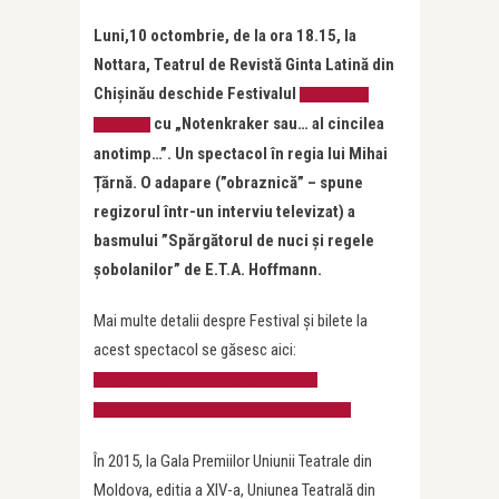
Luni,10 octombrie, de la ora 18.15, la
Nottara, Teatrul de Revistă Ginta Latină din
Chișinău deschide Festivalul
Fest(in) pe
cu „Notenkraker sau… al cincilea
Bulevard
anotimp…”. Un spectacol în regia lui Mihai
Țărnă. O adapare (”obraznică” – spune
regizorul într-un interviu televizat) a
basmului ”Spărgătorul de nuci şi regele
șobolanilor” de E.T.A. Hoffmann.
Mai multe detalii despre Festival și bilete la
acest spectacol se găsesc aici:
http://festinpebulevard.ro/ro/bulevardul-
comediei/notenkraker-sau-al-cincilea-anotimp
În 2015, la Gala Premiilor Uniunii Teatrale din
Moldova, editia a XIV-a, Uniunea Teatrală din