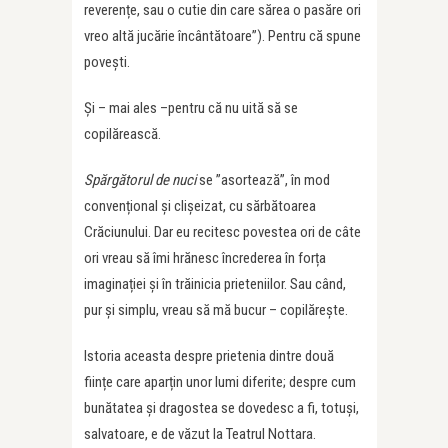
reverențe, sau o cutie din care sărea o pasăre ori
vreo altă jucărie încântătoare”). Pentru că spune
povești.
Și – mai ales –pentru că nu uită să se
copilărească.
Spărgătorul de nuci
se ”asortează”, în mod
convențional și clișeizat, cu sărbătoarea
Crăciunului. Dar eu recitesc povestea ori de câte
ori vreau să îmi hrănesc încrederea în forța
imaginației și în trăinicia prieteniilor. Sau când,
pur și simplu, vreau să mă bucur – copilărește.
Istoria aceasta despre prietenia dintre două
ființe care aparțin unor lumi diferite; despre cum
bunătatea și dragostea se dovedesc a fi, totuși,
salvatoare, e de văzut la Teatrul Nottara.