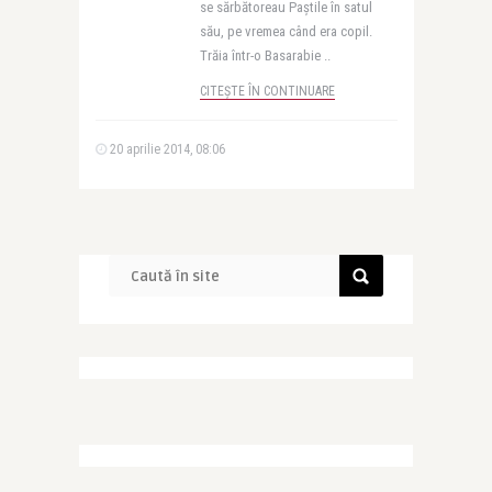
se sărbătoreau Paştile în satul
său, pe vremea când era copil.
Trăia într-o Basarabie ..
CITEȘTE ÎN CONTINUARE
20 aprilie 2014, 08:06